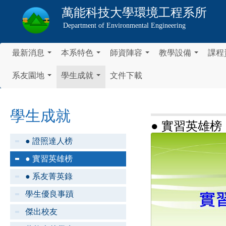
萬能科技大學
環境工程系所
Department of Environmental Engineering
最新消息
本系特色
師資陣容
教學設備
課程
...
...
...
...
系友園地
學生成就
文件下載
...
...
學生成就
● 實習英雄榜
● 證照達人榜
● 實習英雄榜
● 系友菁英錄
學生優良事蹟
傑出校友