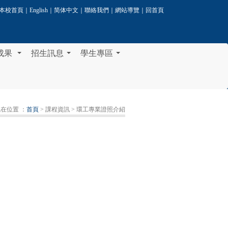
本校首頁
｜
English
｜
简体中文
｜
聯絡我們
｜
網站導覽
｜
回首頁
成果
招生訊息
學生專區
...
...
...
在位置 ：
首頁
> 課程資訊
> 環工專業證照介紹