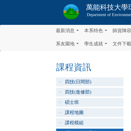
萬能科技大學
Department of Environmen
最新消息
本系特色
師資陣
...
...
系友園地
學生成就
文件下
...
...
課程資訊
四技(日間部)
四技(進修部)
碩士班
課程地圖
課程模組