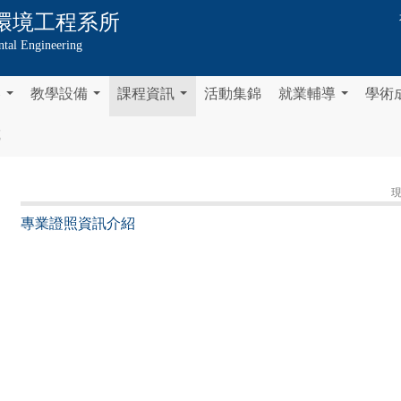
環境工程系所
tal Engineering
容
教學設備
課程資訊
活動集錦
就業輔導
學術
...
...
...
...
載
現
專業證照資訊介紹