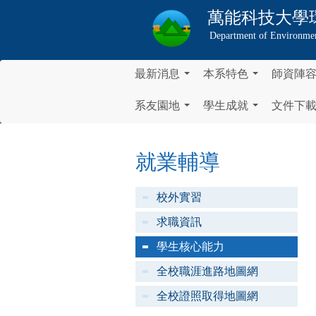
萬能科技大學
Department of Environmen
最新消息
本系特色
師資陣
...
...
系友園地
學生成就
文件下
...
...
就業輔導
校外實習
求職資訊
學生核心能力
全校職涯進路地圖網
全校證照取得地圖網