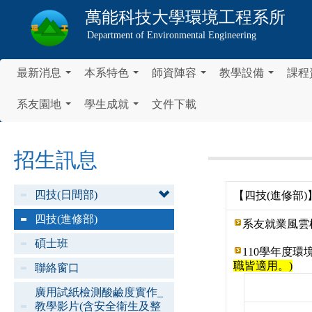
萬能科技大學
環境工程系所
Department of Environmental Engineering
最新消息
本系特色
師資陣容
教學設備
課程
...
...
...
...
系友園地
學生成就
文件下載
...
...
招生訊息
四技(日間部)
【四技(進修部)
四技(進修部)
系友就業風雲
碩士班
110學年度
職皆適用。)
聯絡窗口
廣用試紙檢測酸鹼度實作_
教學影片(含安全衛生及整