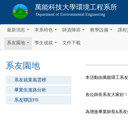
萬能科技大學
環境工程系所
Department of Environmental Engineering
最新消息
本系特色
師資陣容
教學設備
課程
...
...
...
...
系友園地
學生成就
文件下載
...
...
系友園地
本活動由萬能環工系友會
系友就業風雲榜
畢業生進路分析
各位師長系友大家好
系友聯誼FB
為增進畢業師長&系友