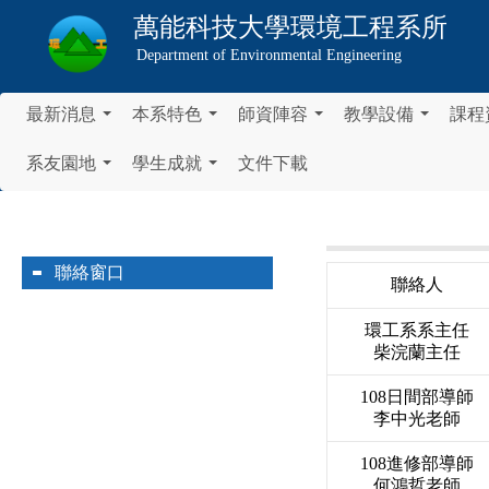
萬能科技大學
環境工程系所
Department of Environmental Engineering
最新消息
本系特色
師資陣容
教學設備
課程
...
...
...
...
系友園地
學生成就
文件下載
...
...
聯絡窗口
聯絡人
環工系系主任
柴浣蘭主任
108日間部導師
李中光老師
108進修部導師
何鴻哲老師