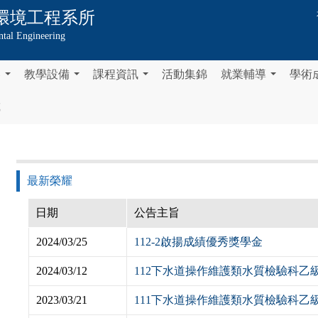
環境工程系所
tal Engineering
容
教學設備
課程資訊
活動集錦
就業輔導
學術
...
...
...
...
載
最新榮耀
日期
公告主旨
2024/03/25
112-2啟揚成績優秀獎學金
2024/03/12
112下水道操作維護類水質檢驗科乙
2023/03/21
111下水道操作維護類水質檢驗科乙