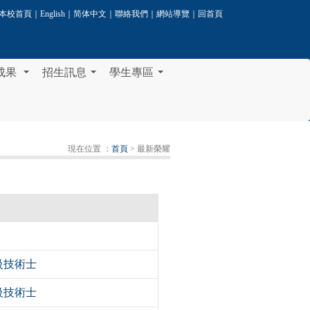
本校首頁
｜
English
｜
简体中文
｜
聯絡我們
｜
網站導覽
｜
回首頁
成果
招生訊息
學生專區
...
...
...
現在位置 ：
首頁
> 最新榮耀
級技術士
級技術士