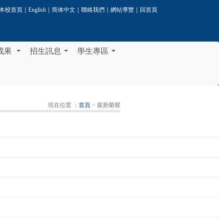
本校首頁
｜
English
｜
简体中文
｜
聯絡我們
｜
網站導覽
｜
回首頁
成果
招生訊息
學生專區
...
...
...
現在位置 ：
首頁
> 最新榮耀