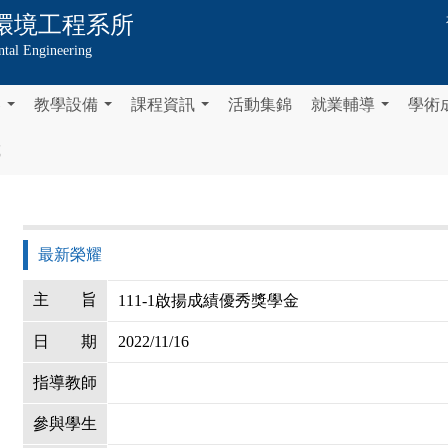
環境工程系所
tal Engineering
容
教學設備
課程資訊
活動集錦
就業輔導
學術
...
...
...
...
載
最新榮耀
主
旨
111-1啟揚成績優秀獎學金
日
期
2022/11/16
指導教師
參與學生