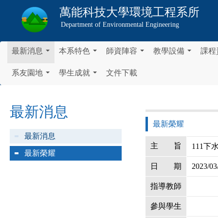
萬能科技大學
環境工程系所
Department of Environmental Engineering
最新消息
本系特色
師資陣容
教學設備
課程
...
...
...
...
系友園地
學生成就
文件下載
...
...
最新消息
最新榮耀
最新消息
主
旨
111
最新榮耀
日
期
2023/03
指導教師
參與學生