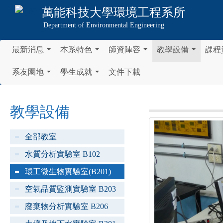
萬能科技大學
環境工程系所
Department of Environmental Engineering
最新消息
本系特色
師資陣容
教學設備
課程
...
...
...
...
系友園地
學生成就
文件下載
...
...
教學設備
全部教室
水質分析實驗室 B102
環工微生物實驗室(B201)
空氣品質監測實驗室 B203
廢棄物分析實驗室 B206