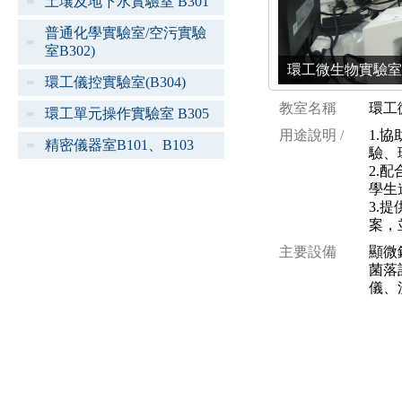
土壤及地下水實驗室 B301
普通化學實驗室/空污實驗
室B302)
環工微生物實驗室(B20
環工儀控實驗室(B304)
教室名稱
環工微
環工單元操作實驗室 B305
用途說明 /
1.
精密儀器室B101、B103
驗、
2.
學生
3.
案，
主要設備
顯微
菌落
儀、